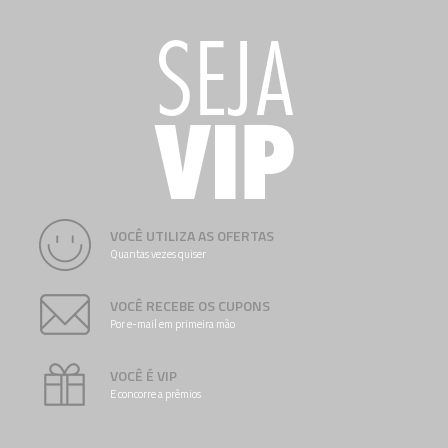
VOCÊ UTILIZA AS OFERTAS
Quantas vezes quiser
VOCÊ RECEBE OS CUPONS
Por e-mail em primeira mão
VOCÊ É VIP
E concorre a prêmios