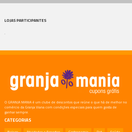
LOJAS PARTICIPANTES
.
O GRANJA MANIA é um clube de descontos que reúne o que há de melhor no
comércio da Granja Viana com condições especiais para quem gosta de
ganhar sempre.
CATEGORIAS
Beleza
Atividades e Esportes
Gastronomia
Pet
Saúde