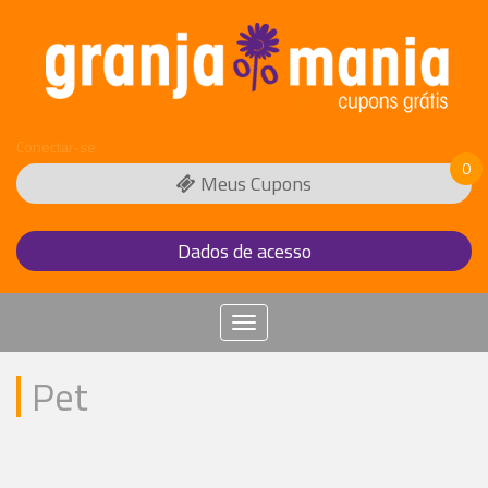
Conectar-se
0
Meus Cupons
Dados de acesso
Menu
Pet